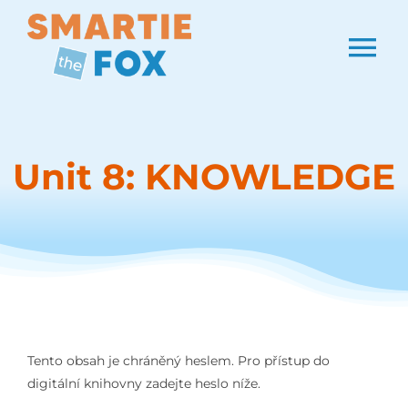
Skip
to
Tog
content
Nav
Programy
Unit 8: KNOWLEDGE
O nás
Tento obsah je chráněný heslem. Pro přístup do
digitální knihovny zadejte heslo níže.