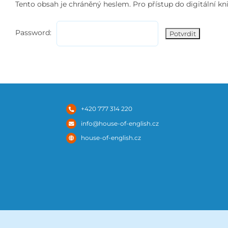
Tento obsah je chráněný heslem. Pro přístup do digitální kni
Password:
+420 777 314 220
info@house-of-english.cz
house-of-english.cz